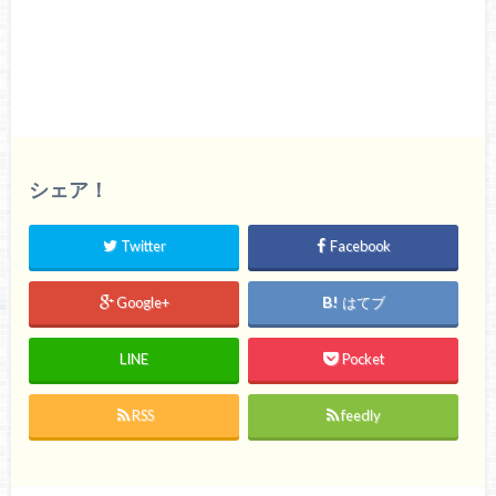
シェア！
Twitter
Facebook
Google+
はてブ
LINE
Pocket
RSS
feedly