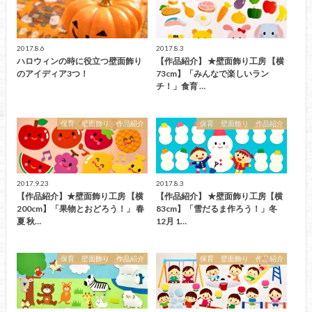
2017.8.6
2017.8.3
ハロウィンの時に役立つ壁面飾り
【作品紹介】 ★壁面飾り工房 【横
のアイディア3つ！
73cm】「みんなで楽しいラン
チ！」食育 …
保育 壁面飾り 作品紹介
保育 壁面飾り 作品紹介
2017.9.23
2017.8.3
【作品紹介】★壁面飾り工房 【横
【作品紹介】 ★壁面飾り工房【横
200cm】「果物とおどろう！」 春
83cm】「雪だるま作ろう！」冬
夏 秋…
12月 1…
保育 壁面飾り 作品紹介
保育 壁面飾り 作品紹介