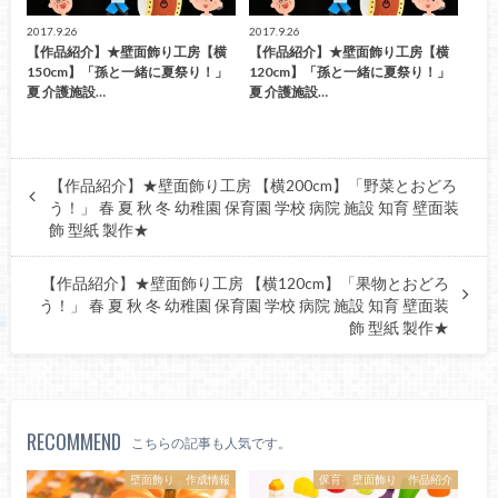
2017.9.26
2017.9.26
【作品紹介】★壁面飾り工房【横
【作品紹介】★壁面飾り工房【横
150cm】「孫と一緒に夏祭り！」
120cm】「孫と一緒に夏祭り！」
夏 介護施設…
夏 介護施設…
【作品紹介】★壁面飾り工房 【横200cm】「野菜とおどろ
う！」 春 夏 秋 冬 幼稚園 保育園 学校 病院 施設 知育 壁面装
飾 型紙 製作★
【作品紹介】★壁面飾り工房 【横120cm】「果物とおどろ
う！」 春 夏 秋 冬 幼稚園 保育園 学校 病院 施設 知育 壁面装
飾 型紙 製作★
RECOMMEND
こちらの記事も人気です。
壁面飾り 作成情報
保育 壁面飾り 作品紹介