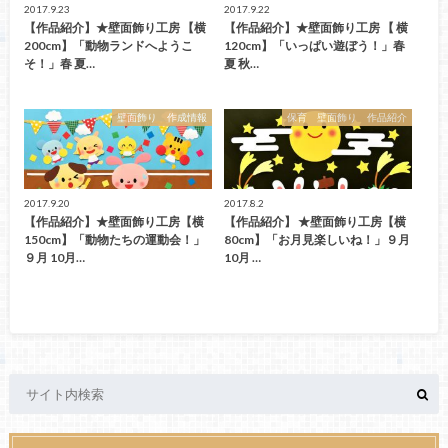
2017.9.23
2017.9.22
【作品紹介】★壁面飾り工房 【横
【作品紹介】★壁面飾り工房 【 横
200cm】「動物ランドへようこ
120cm】「いっぱい遊ぼう！」春
そ！」春 夏…
夏 秋…
壁面飾り 作成情報
保育 壁面飾り 作品紹介
2017.9.20
2017.8.2
【作品紹介】★壁面飾り工房【横
【作品紹介】 ★壁面飾り工房【横
150cm】「動物たちの運動会！」
80cm】「お月見楽しいね！」９月
９月 10月…
10月 …