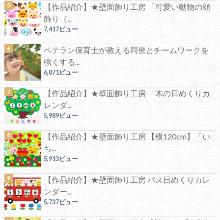
【作品紹介】★壁面飾り工房 「可愛い動物の顔
飾り（...
7,417ビュー
ベテラン保育士が教える同僚とチームワークを
強くする...
6,871ビュー
【作品紹介】★壁面飾り工房 「木の日めくりカ
レンダ...
5,989ビュー
【作品紹介】★壁面飾り工房 【横120cm】「い
ち...
5,913ビュー
【作品紹介】★壁面飾り工房 バス日めくりカレ
ンダー...
5,737ビュー