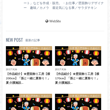
ート」などを作成・販売。 ・お仕事／壁面飾りデザイナ
ー 趣味／カメラ 最近気になる事／サラダチキン
WebSite
NEW POST
最新の記事
介護 夏の壁面飾り 作品紹介
介護 夏の壁面飾り 作品紹介
2017.9.26
2017.9.26
【作品紹介】★壁面飾り工房【横
【作品紹介】★壁面飾り工房【横
200cm】「孫と一緒に夏祭り！」
170cm】「孫と一緒に夏祭り！」
夏 介護施設…
夏 介護施設…
介護 夏の壁面飾り 作品紹介
介護 夏の壁面飾り 作品紹介