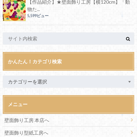
【作品紹介】★壁面飾り工房【横120cm】「動
物た...
5,599ビュー
かんたん！カテゴリ検索
メニュー
壁面飾り工房 本店へ
壁面飾り型紙工房へ