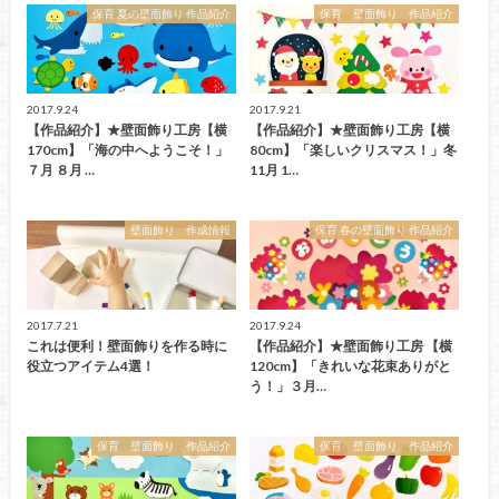
保育 夏の壁面飾り 作品紹介
保育 壁面飾り 作品紹介
2017.9.24
2017.9.21
【作品紹介】★壁面飾り工房【横
【作品紹介】★壁面飾り工房【横
170cm】「海の中へようこそ！」
80cm】「楽しいクリスマス！」冬
７月 ８月 …
11月 1…
壁面飾り 作成情報
保育 春の壁面飾り 作品紹介
2017.7.21
2017.9.24
これは便利！壁面飾りを作る時に
【作品紹介】★壁面飾り工房 【横
役立つアイテム4選！
120cm】「きれいな花束ありがと
う！」３月…
保育 壁面飾り 作品紹介
保育 壁面飾り 作品紹介