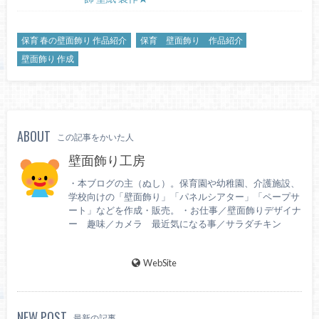
保育 春の壁面飾り 作品紹介
保育 壁面飾り 作品紹介
壁面飾り 作成
ABOUT
この記事をかいた人
壁面飾り工房
・本ブログの主（ぬし）。保育園や幼稚園、介護施設、
学校向けの「壁面飾り」「パネルシアター」「ペープサ
ート」などを作成・販売。 ・お仕事／壁面飾りデザイナ
ー 趣味／カメラ 最近気になる事／サラダチキン
WebSite
NEW POST
最新の記事