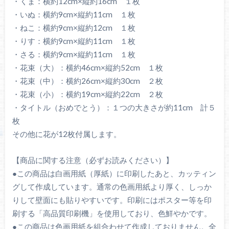
・くま：横約12cm×縦約16cm １枚
・いぬ：横約9cm×縦約11cm １枚
・ねこ：横約9cm×縦約12cm １枚
・りす：横約9cm×縦約11cm １枚
・さる：横約9cm×縦約11cm １枚
・花束（大）：横約46cm×縦約52cm １枚
・花束（中）：横約26cm×縦約30cm ２枚
・花束（小）：横約19cm×縦約22cm ２枚
・タイトル（おめでとう）：１つの大きさが約11cm 計５
枚
その他に花が12枚付属します。
【商品に関する注意（必ずお読みください）】
●この商品は白画用紙（厚紙）に印刷したあと、カッティン
グして作成しています。通常の色画用紙より厚く、しっか
りして壁面にも貼りやすいです。印刷にはポスター等を印
刷する「高品質印刷機」を使用しており、色鮮やかです。
●この商品は色画用紙を組合わせて作成しておりません。全