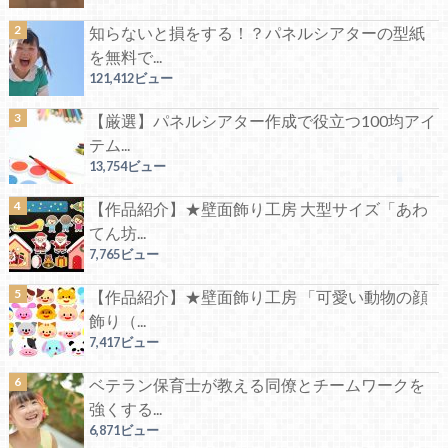
知らないと損をする！？パネルシアターの型紙
を無料で...
121,412ビュー
【厳選】パネルシアター作成で役立つ100均アイ
テム...
13,754ビュー
【作品紹介】★壁面飾り工房 大型サイズ「あわ
てん坊...
7,765ビュー
【作品紹介】★壁面飾り工房 「可愛い動物の顔
飾り（...
7,417ビュー
ベテラン保育士が教える同僚とチームワークを
強くする...
6,871ビュー