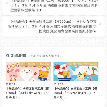
【作品紹介】★壁面飾り工房 【横200cm】「いちごとれた
よ！」 ３月 ４月 ５月 春 幼稚園 保育園 学校 病院 施設 知育
壁面装飾 型紙 製作★
【作品紹介】★壁面飾り工房 【横120cm】「きれいな花束
ありがとう！」３月 ４月 春 入園式 卒園式 幼稚園 保育園 学
校 病院 施設 知育 壁面装飾 型紙 製作★
RECOMMEND
こちらの記事も人気です。
保育 壁面飾り 作品紹介
保育 夏の壁面飾り 作品紹介
2017.9.21
2017.8.3
【作品紹介】★壁面飾り工房【横
【作品紹介】★壁面飾り工房 【横
120cm】「お餅を食べよう！」1
80cm】「イルカと遊ぼう！」 ７
月 冬 お正…
月 ８月 …