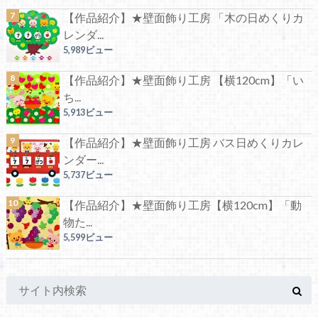
【作品紹介】★壁面飾り工房 「木の日めくりカ
レンダ...
5,989ビュー
【作品紹介】★壁面飾り工房 【横120cm】「い
ち...
5,913ビュー
【作品紹介】★壁面飾り工房 バス日めくりカレ
ンダー...
5,737ビュー
【作品紹介】★壁面飾り工房【横120cm】「動
物た...
5,599ビュー