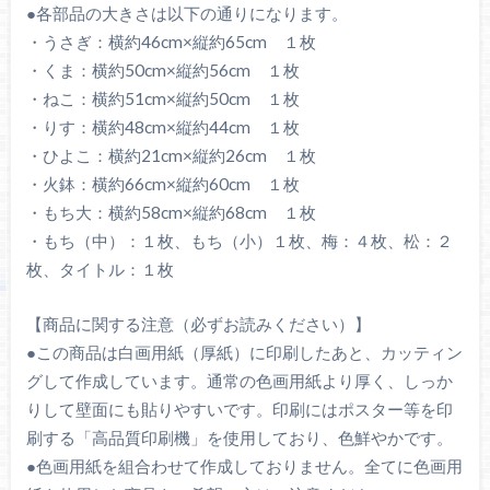
●各部品の大きさは以下の通りになります。
・うさぎ：横約46cm×縦約65cm １枚
・くま：横約50cm×縦約56cm １枚
・ねこ：横約51cm×縦約50cm １枚
・りす：横約48cm×縦約44cm １枚
・ひよこ：横約21cm×縦約26cm １枚
・火鉢：横約66cm×縦約60cm １枚
・もち大：横約58cm×縦約68cm １枚
・もち（中）：１枚、もち（小）１枚、梅：４枚、松：２
枚、タイトル：１枚
【商品に関する注意（必ずお読みください）】
●この商品は白画用紙（厚紙）に印刷したあと、カッティン
グして作成しています。通常の色画用紙より厚く、しっか
りして壁面にも貼りやすいです。印刷にはポスター等を印
刷する「高品質印刷機」を使用しており、色鮮やかです。
●色画用紙を組合わせて作成しておりません。全てに色画用