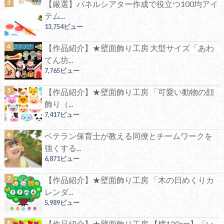
【厳選】パネルシアター作成で役立つ100均アイ
テム...
13,754ビュー
【作品紹介】★壁面飾り工房 大型サイズ「あわ
てん坊...
7,765ビュー
【作品紹介】★壁面飾り工房 「可愛い動物の顔
飾り（...
7,417ビュー
ベテラン保育士が教える同僚とチームワークを
強くする...
6,871ビュー
【作品紹介】★壁面飾り工房 「木の日めくりカ
レンダ...
5,989ビュー
【作品紹介】★壁面飾り工房 【横120cm】「い