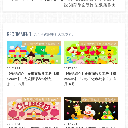
設 知育 壁面装飾 型紙 製作★
RECOMMEND
こちらの記事も人気です。
保育 春の壁面飾り 作品紹介
保育 春の壁面飾り 作品紹介
2017.9.24
2017.9.24
【作品紹介】★壁面飾り工房 【横
【作品紹介】★壁面飾り工房 【横
120cm】「たんぽぽみつけた
200cm】「いちごとれたよ！」 ３
よ！」 ３月 …
月 ４月…
保育 春の壁面飾り 作品紹介
保育 壁面飾り 作品紹介
2017.9.23
2017.9.21