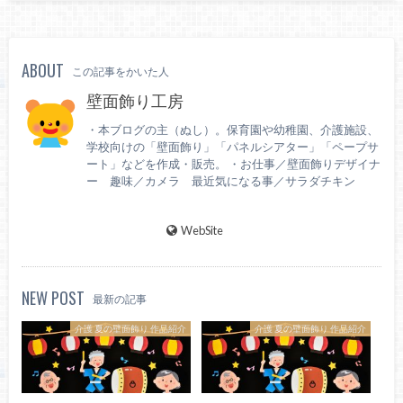
ABOUT
この記事をかいた人
壁面飾り工房
・本ブログの主（ぬし）。保育園や幼稚園、介護施設、
学校向けの「壁面飾り」「パネルシアター」「ペープサ
ート」などを作成・販売。 ・お仕事／壁面飾りデザイナ
ー 趣味／カメラ 最近気になる事／サラダチキン
WebSite
NEW POST
最新の記事
介護 夏の壁面飾り 作品紹介
介護 夏の壁面飾り 作品紹介