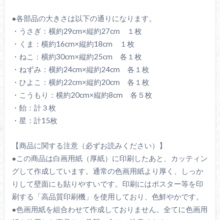
●各部品の大きさは以下の通りになります。
・うさぎ：横約29cm×縦約27cm １枚
・くま：横約16cm×縦約18cm １枚
・ねこ：横約30cm×縦約25cm 各１枚
・ねずみ：横約24cm×縦約24cm 各１枚
・ひよこ：横約22cm×縦約20cm 各１枚
・こうもり：横約20cm×縦約8cm 各５枚
・飴：計３枚
・星：計15枚
【商品に関する注意（必ずお読みください）】
●この商品は白画用紙（厚紙）に印刷したあと、カッティン
グして作成しています。通常の色画用紙より厚く、しっか
りして壁面にも貼りやすいです。印刷にはポスター等を印
刷する「高品質印刷機」を使用しており、色鮮やかです。
●色画用紙を組合わせて作成しておりません。全てに色画用