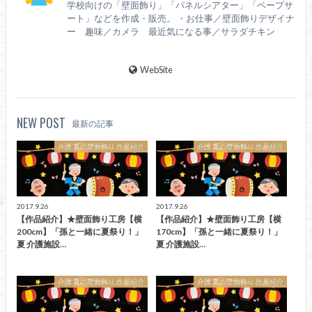
学校向けの「壁面飾り」「パネルシアター」「ペープサ
ート」などを作成・販売。 ・お仕事／壁面飾りデザイナ
ー 趣味／カメラ 最近気になる事／サラダチキン
WebSite
NEW POST
最新の記事
介護 夏の壁面飾り 作品紹介
介護 夏の壁面飾り 作品紹介
2017.9.26
2017.9.26
【作品紹介】★壁面飾り工房【横
【作品紹介】★壁面飾り工房【横
200cm】「孫と一緒に夏祭り！」
170cm】「孫と一緒に夏祭り！」
夏 介護施設…
夏 介護施設…
介護 夏の壁面飾り 作品紹介
介護 夏の壁面飾り 作品紹介