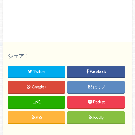
シェア！
Twitter
Facebook
Google+
はてブ
LINE
Pocket
RSS
feedly