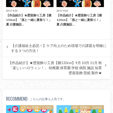
2017.9.26
2017.9.26
【作品紹介】★壁面飾り工房【横
【作品紹介】★壁面飾り工房【横
150cm】「孫と一緒に夏祭り！」
120cm】「孫と一緒に夏祭り！」
夏 介護施設…
夏 介護施設…
【介護福祉士必読！】ケア向上のため現場での課題を明確に
する３つの方法！
【作品紹介】★壁面飾り工房【横120cm】9月 10月 11月 秋
「楽しいハロウィン！」 幼稚園 保育園 学校 病院 施設 知育
壁面装飾 型紙 製作★
RECOMMEND
こちらの記事も人気です。
保育 春の壁面飾り 作品紹介
保育 壁面飾り 作品紹介