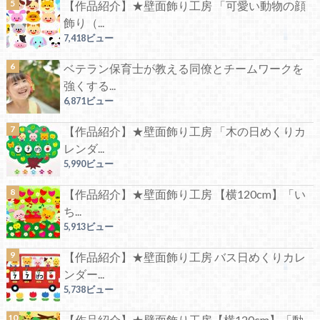
【作品紹介】★壁面飾り工房 「可愛い動物の顔
飾り（...
7,418ビュー
ベテラン保育士が教える同僚とチームワークを
強くする...
6,871ビュー
【作品紹介】★壁面飾り工房 「木の日めくりカ
レンダ...
5,990ビュー
【作品紹介】★壁面飾り工房 【横120cm】「い
ち...
5,913ビュー
【作品紹介】★壁面飾り工房 バス日めくりカレ
ンダー...
5,738ビュー
【作品紹介】★壁面飾り工房【横120cm】「動