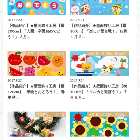
2017.9.23
2017.9.21
【作品紹介】★壁面飾り工房 【横
【作品紹介】★壁面飾り工房【横
200cm】「入園・卒園おめでと
100cm】「楽しい雪合戦！」12月
う！」 ３月…
１月 ２…
保育 壁面飾り 作品紹介
保育 夏の壁面飾り 作品紹介
2017.9.23
2017.9.24
【作品紹介】★壁面飾り工房 【横
【作品紹介】★壁面飾り工房 【横
120cm】「果物とおどろう！」 春
100cm】「イルカと遊ぼう！」 ７
夏 秋…
月 ８月…
壁面飾り 作成情報
保育 夏の壁面飾り 作品紹介