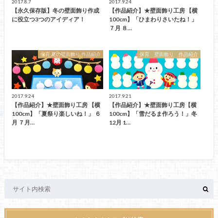
2017.8.7
2017.9.24
【永久保存版】冬の壁面飾り作成
【作品紹介】★壁面飾り工房 【横
に役立つ3つのアイディア！
100cm】「ひまわりさいたね！」
７月 ８…
保育 夏の壁面飾り 作品紹介
保育 壁面飾り 作品紹介
2017.9.24
2017.9.21
【作品紹介】★壁面飾り工房 【横
【作品紹介】★壁面飾り工房【横
100cm】「夏祭り楽しいね！」 ６
100cm】「雪だるま作ろう！」冬
月 ７月…
12月 1…