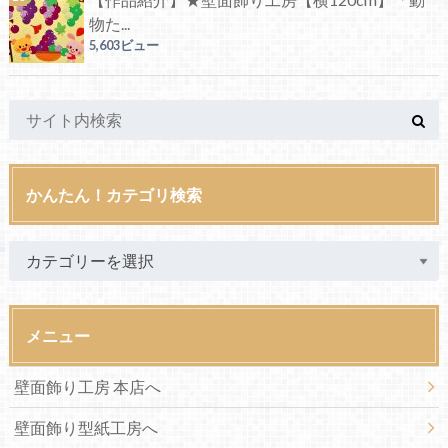
物た...
5,603ビュー
かんたん！カテゴリ検索
メニュー
壁面飾り工房 本店へ
壁面飾り型紙工房へ