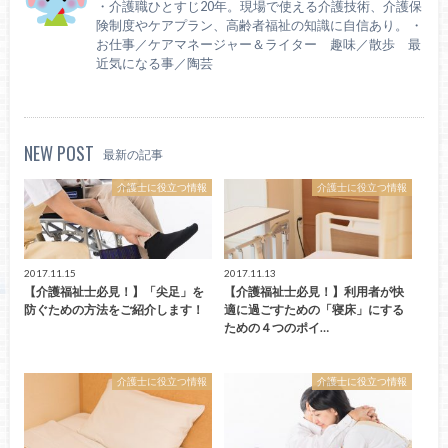
・介護職ひとすじ20年。現場で使える介護技術、介護保
険制度やケアプラン、高齢者福祉の知識に自信あり。 ・
お仕事／ケアマネージャー＆ライター 趣味／散歩 最
近気になる事／陶芸
NEW POST
最新の記事
介護士に役立つ情報
介護士に役立つ情報
2017.11.15
2017.11.13
【介護福祉士必見！】「尖足」を
【介護福祉士必見！】利用者が快
防ぐための方法をご紹介します！
適に過ごすための「寝床」にする
ための４つのポイ…
介護士に役立つ情報
介護士に役立つ情報