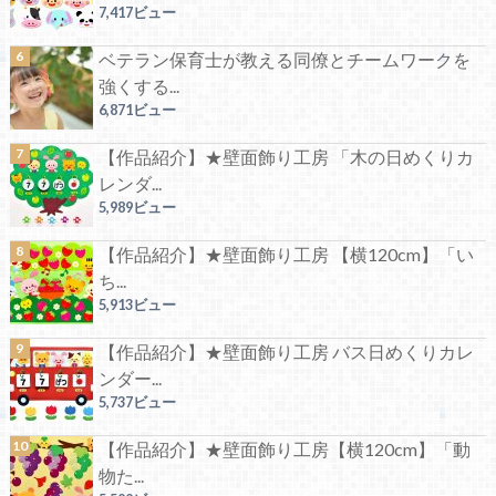
7,417ビュー
ベテラン保育士が教える同僚とチームワークを
強くする...
6,871ビュー
【作品紹介】★壁面飾り工房 「木の日めくりカ
レンダ...
5,989ビュー
【作品紹介】★壁面飾り工房 【横120cm】「い
ち...
5,913ビュー
【作品紹介】★壁面飾り工房 バス日めくりカレ
ンダー...
5,737ビュー
【作品紹介】★壁面飾り工房【横120cm】「動
物た...