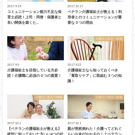
2017.9.19
2017.10.17
コミュニケーション能力不足な保
ベテラン介護福祉士が教える！利
育士必読！上司・同僚・保護者と
用者とのコミュニケーションが重
良い関係を築くた…
要な３つの理由
介護士に役立つ情報
介護士に役立つ情報
2017.9.3
2017.9.22
介護福祉士を目指している方必
介護福祉士なら知っておくべき
読！介護職に必須の３つの資質！
「看取りケア」に取組む３つの知
識！
介護士に役立つ情報
介護士に役立つ情報
2017.10.1
2017.10.1
【ベテラン介護福祉士が教える】
親が突然倒れた！介護ってどれぐ
絶対に知っておいた方いい4つの社
らいお金がかかるの！？ベテラン