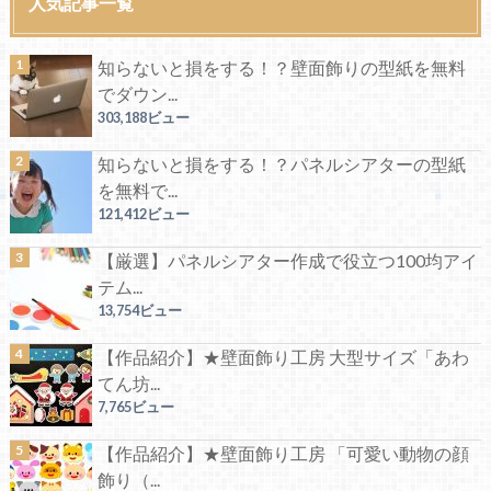
人気記事一覧
知らないと損をする！？壁面飾りの型紙を無料
でダウン...
303,188ビュー
知らないと損をする！？パネルシアターの型紙
を無料で...
121,412ビュー
【厳選】パネルシアター作成で役立つ100均アイ
テム...
13,754ビュー
【作品紹介】★壁面飾り工房 大型サイズ「あわ
てん坊...
7,765ビュー
【作品紹介】★壁面飾り工房 「可愛い動物の顔
飾り（...