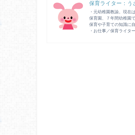
保育ライター：う
・元幼稚園教諭。現在
保育園、７年間幼稚園
保育や子育ての知識に
・お仕事／保育ライタ