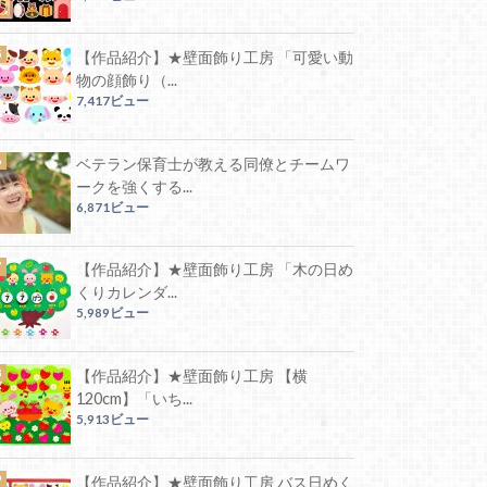
【作品紹介】★壁面飾り工房 「可愛い動
物の顔飾り（...
7,417ビュー
ベテラン保育士が教える同僚とチームワ
ークを強くする...
6,871ビュー
【作品紹介】★壁面飾り工房 「木の日め
くりカレンダ...
5,989ビュー
【作品紹介】★壁面飾り工房 【横
120cm】「いち...
5,913ビュー
【作品紹介】★壁面飾り工房 バス日めく