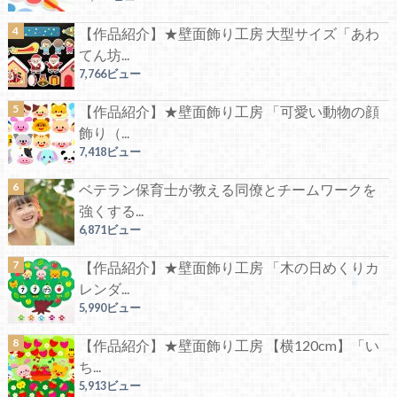
【作品紹介】★壁面飾り工房 大型サイズ「あわ
てん坊...
7,766ビュー
【作品紹介】★壁面飾り工房 「可愛い動物の顔
飾り（...
7,418ビュー
ベテラン保育士が教える同僚とチームワークを
強くする...
6,871ビュー
【作品紹介】★壁面飾り工房 「木の日めくりカ
レンダ...
5,990ビュー
【作品紹介】★壁面飾り工房 【横120cm】「い
ち...
5,913ビュー