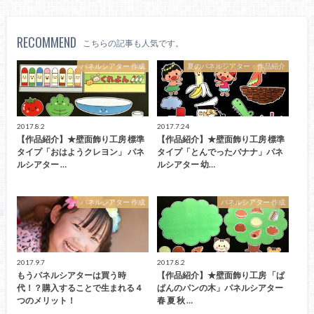
RECOMMEND
こちらの記事も人気です。
パネルシアター 作成
夏のパネルシアター 作品紹介
2017.8.2
2017.7.24
【作品紹介】★壁面飾り工房 標準
【作品紹介】★壁面飾り工房 標準
タイプ「おはようクレヨン」 パネ
タイプ「とんでったバナナ」パネ
ルシアター …
ルシアター 幼…
パネルシアター 作成
パネルシアター 作成
2017.9.7
2017.8.2
もうパネルシアターは買う時
【作品紹介】★壁面飾り工房 「ぱ
代！？購入することで生まれる４
ぱんのパンの木」パネルシアター
つのメリット！
春 夏 秋 …