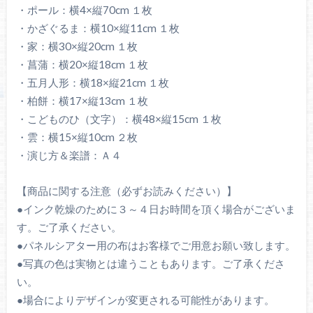
・ポール：横4×縦70cm １枚
・かざぐるま：横10×縦11cm １枚
・家：横30×縦20cm １枚
・菖蒲：横20×縦18cm １枚
・五月人形：横18×縦21cm １枚
・柏餅：横17×縦13cm １枚
・こどものひ（文字）：横48×縦15cm １枚
・雲：横15×縦10cm ２枚
・演じ方＆楽譜：Ａ４
【商品に関する注意（必ずお読みください）】
●インク乾燥のために３～４日お時間を頂く場合がございま
す。ご了承ください。
●パネルシアター用の布はお客様でご用意お願い致します。
●写真の色は実物とは違うこともあります。ご了承くださ
い。
●場合によりデザインが変更される可能性があります。