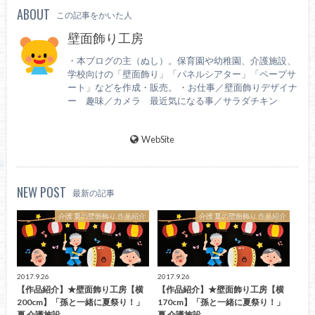
ABOUT
この記事をかいた人
壁面飾り工房
・本ブログの主（ぬし）。保育園や幼稚園、介護施設、
学校向けの「壁面飾り」「パネルシアター」「ペープサ
ート」などを作成・販売。 ・お仕事／壁面飾りデザイナ
ー 趣味／カメラ 最近気になる事／サラダチキン
WebSite
NEW POST
最新の記事
介護 夏の壁面飾り 作品紹介
介護 夏の壁面飾り 作品紹介
2017.9.26
2017.9.26
【作品紹介】★壁面飾り工房【横
【作品紹介】★壁面飾り工房【横
200cm】「孫と一緒に夏祭り！」
170cm】「孫と一緒に夏祭り！」
夏 介護施設…
夏 介護施設…