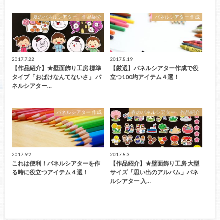
夏のパネルシアター 作品紹介
パネルシアター 作成
2017.7.22
2017.8.19
【作品紹介】★壁面飾り工房 標準
【厳選】パネルシアター作成で役
タイプ「おばけなんてないさ」 パ
立つ100均アイテム４選！
ネルシアター…
パネルシアター 作成
春のパネルシアター 作品紹介
2017.9.2
2017.8.3
これは便利！パネルシアターを作
【作品紹介】★壁面飾り工房 大型
る時に役立つアイテム４選！
サイズ「思い出のアルバム」パネ
ルシアター 入…