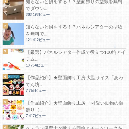
知らないと損をする！？壁面飾りの型紙を無料
でダウン...
303,193ビュー
知らないと損をする！？パネルシアターの型紙
を無料で...
121,412ビュー
【厳選】パネルシアター作成で役立つ100均アイ
テム...
13,754ビュー
【作品紹介】★壁面飾り工房 大型サイズ「あわ
てん坊...
7,765ビュー
【作品紹介】★壁面飾り工房 「可愛い動物の顔
飾り（...
7,417ビュー
ベテラン保育士が教える同僚とチームワークを